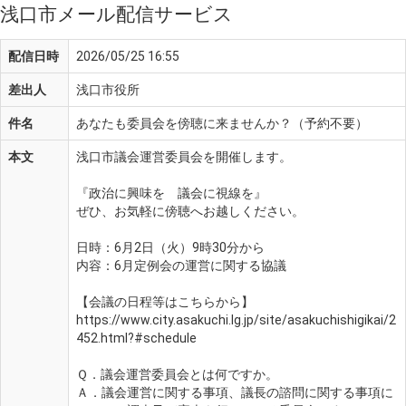
浅口市メール配信サービス
配信日時
2026/05/25 16:55
差出人
浅口市役所
件名
あなたも委員会を傍聴に来ませんか？（予約不要）
本文
浅口市議会運営委員会を開催します。
『政治に興味を　議会に視線を』
ぜひ、お気軽に傍聴へお越しください。
日時：6月2日（火）9時30分から
内容：6月定例会の運営に関する協議
【会議の日程等はこちらから】
https://www.city.asakuchi.lg.jp/site/asakuchishigikai/2
452.html?#schedule
Ｑ．議会運営委員会とは何ですか。
Ａ．議会運営に関する事項、議長の諮問に関する事項に