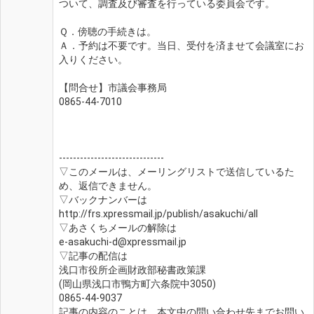
ついて、調査及び審査を行っている委員会です。
Ｑ．傍聴の手続きは。
Ａ．予約は不要です。当日、受付を済ませて会議室にお
入りください。
【問合せ】市議会事務局
0865-44-7010
------------------------------
▽このメールは、メーリングリストで送信しているた
め、返信できません。
▽バックナンバーは
http://frs.xpressmail.jp/publish/asakuchi/all
▽あさくちメールの解除は
e-asakuchi-d@xpressmail.jp
▽記事の配信は
浅口市役所企画財政部秘書政策課
(岡山県浅口市鴨方町六条院中3050)
0865-44-9037
記事の内容のことは、本文中の問い合わせ先までお問い