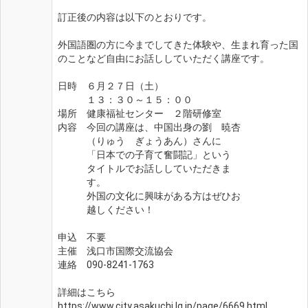
訂正後の内容は以下のとおりです。
外国語圏の方に今までしてきた体験や、生まれ育った国
のことなど自由にお話ししていただく講座です。
日時　６月２７日（土）
　　　１３：３０～１５：００
場所　健康福祉センター　２階研修室
内容　今回の講座は、中国出身の劉　暁杏
　　　（りゅう　ぎょうあん）さんに
　　　「日本での子育て奮闘記」という
　　　タイトルでお話ししていただきま
　　　す。
　　　外国の文化に興味がある方はぜひお
　　　越しください！
申込　不要
主催　浅口市国際交流協会
連絡　090-8241-1763
詳細はこちら
https://www.city.asakuchi.lg.jp/page/6669.html