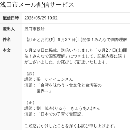
浅口市メール配信サービス
配信日時
2026/05/29 10:02
差出人
浅口市役所
件名
【訂正とお詫び】６月2７日(土)開催！みんなで国際理解
本文
５月２８日に掲載、送信いたしました「６月2７日(土)開
催！みんなで国際理解」につきまして、記載内容に誤り
がございました。お詫びして訂正いたします。
（誤）
講師：張　ケイイェンさん
演題：「台湾を味わう～食文化と台湾茶の
　　　世界～」
（正）
講師：劉　暁杏(りゅう　ぎょうあん)さん
演題：「日本での子育て奮闘記」
ご迷惑おかけしたことを深くお詫び申し上げます。