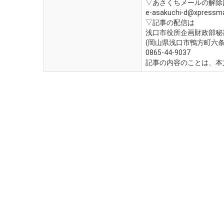
▽あさくちメールの解除
e-asakuchi-d@xpressmai
▽記事の配信は
浅口市役所企画財政部秘
(岡山県浅口市鴨方町六条院
0865-44-9037
記事の内容のことは、本