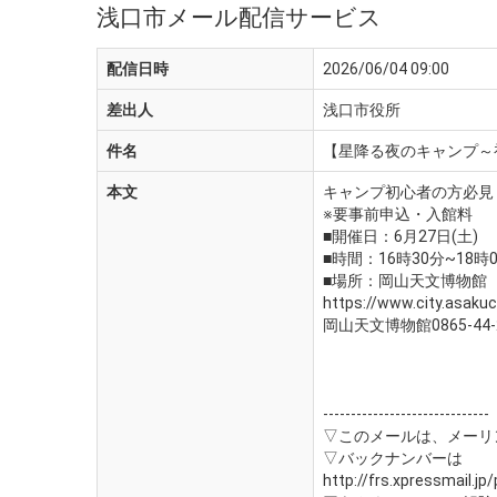
浅口市メール配信サービス
配信日時
2026/06/04 09:00
差出人
浅口市役所
件名
【星降る夜のキャンプ～
本文
キャンプ初心者の方必見
※要事前申込・入館料
■開催日：6月27日(土)
■時間：16時30分~18時
■場所：岡山天文博物館
https://www.city.asakuc
岡山天文博物館0865-44-
------------------------------
▽このメールは、メーリ
▽バックナンバーは
http://frs.xpressmail.jp